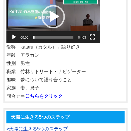
画
プ
レ
ー
ヤ
00:00
04:03
ー
愛称 kataru（カタル）←語り好き
年齢 アラカン
性別 男性
職業 竹林リトリート・ナビゲーター
趣味 夢について語り合うこと
家族 妻、息子
問合せ⇒
こちらをクリック
天職に生きる5つのステップ
>天職に生きる5つのステップ