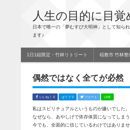
人生の目的に目覚
日本で唯一の「夢むすび大明神」として知られ
ます♪
1日1組限定・竹林リトリート
稲敷市 竹林整
偶然ではなく全てが必然
いいね！ 0
はてブ 0
ツイート
LINE
私はスピリチュアルというものが嫌いでした。
なぜなら、あやしげで依存体質になってしまう
今でも、全面的に信じているわけではありませ