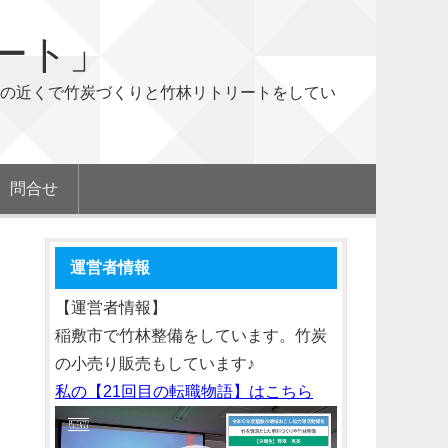
ート」
の近くで竹炭づくりと竹林リトリートをしてい
問合せ
運営者情報
【運営者情報】
稲敷市で竹林整備をしています。竹炭
の小売り販売もしています♪
私の【21回目の転職物語】はこちら
動
画