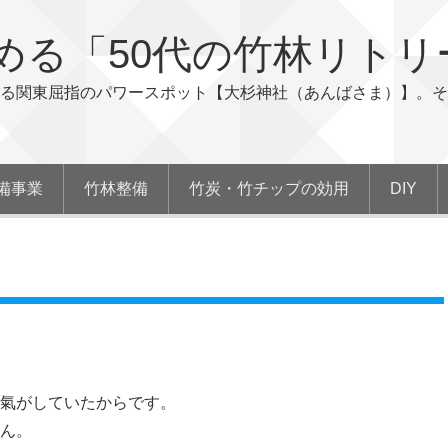
める「50代の竹林リトリ
る関東屈指のパワースポット【大杉神社（あんばさま）】。そ
備事業
竹林整備
竹炭・竹チップの効用
DIY
氣がしていたからです。
ん。