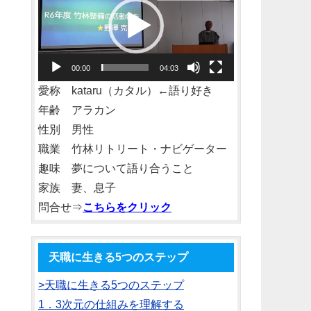
プ
レ
ー
00:00
04:03
ヤ
愛称 kataru（カタル）←語り好き
ー
年齢 アラカン
性別 男性
職業 竹林リトリート・ナビゲーター
趣味 夢について語り合うこと
家族 妻、息子
問合せ⇒
こちらをクリック
天職に生きる5つのステップ
>天職に生きる5つのステップ
1．3次元の仕組みを理解する