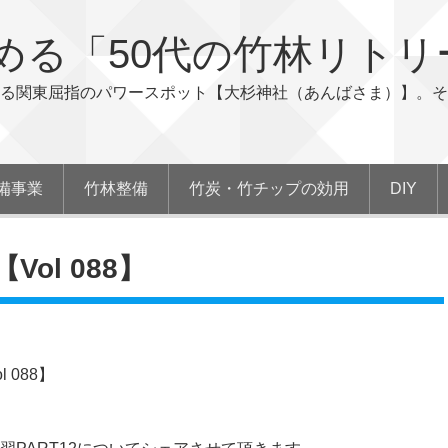
める「50代の竹林リトリ
る関東屈指のパワースポット【大杉神社（あんばさま）】。そ
備事業
竹林整備
竹炭・竹チップの効用
DIY
ol 088】
088】