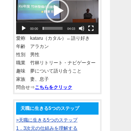
プ
レ
ー
00:00
04:03
ヤ
愛称 kataru（カタル）←語り好き
ー
年齢 アラカン
性別 男性
職業 竹林リトリート・ナビゲーター
趣味 夢について語り合うこと
家族 妻、息子
問合せ⇒
こちらをクリック
天職に生きる5つのステップ
>天職に生きる5つのステップ
1．3次元の仕組みを理解する