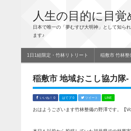
人生の目的に目覚
日本で唯一の「夢むすび大明神」として知られ
ます♪
1日1組限定・竹林リトリート
稲敷市 竹林整
稲敷市 地域おこし協力隊‐【V
いいね！ 0
はてブ 0
ツイート
LINE
おはようございます竹林整備の野澤です。【Vol 