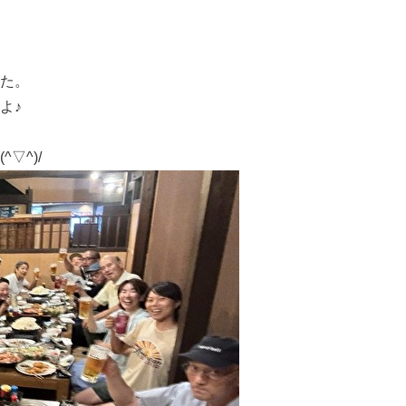
た。
よ♪
▽^)/