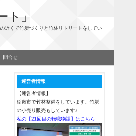
ート」
の近くで竹炭づくりと竹林リトリートをしてい
問合せ
運営者情報
【運営者情報】
稲敷市で竹林整備をしています。竹炭
の小売り販売もしています♪
私の【21回目の転職物語】はこちら
動
画