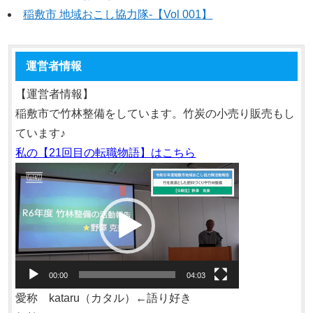
稲敷市 地域おこし協力隊‐【Vol 001】
運営者情報
【運営者情報】
稲敷市で竹林整備をしています。竹炭の小売り販売もし
ています♪
私の【21回目の転職物語】はこちら
動
画
プ
レ
ー
ヤ
00:00
04:03
ー
愛称 kataru（カタル）←語り好き