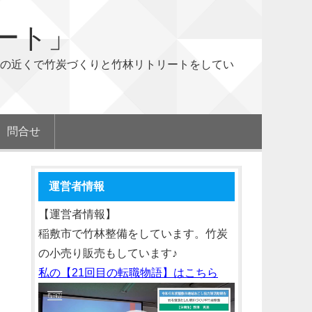
ート」
の近くで竹炭づくりと竹林リトリートをしてい
問合せ
運営者情報
【運営者情報】
稲敷市で竹林整備をしています。竹炭
の小売り販売もしています♪
私の【21回目の転職物語】はこちら
動
画