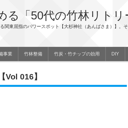
める「50代の竹林リトリ
る関東屈指のパワースポット【大杉神社（あんばさま）】。そ
備事業
竹林整備
竹炭・竹チップの効用
DIY
ol 016】