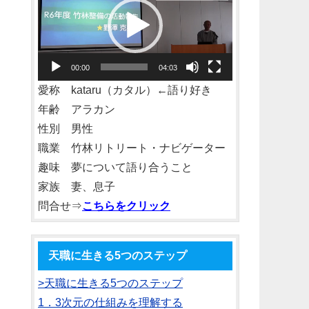
プ
レ
ー
00:00
04:03
ヤ
愛称 kataru（カタル）←語り好き
ー
年齢 アラカン
性別 男性
職業 竹林リトリート・ナビゲーター
趣味 夢について語り合うこと
家族 妻、息子
問合せ⇒
こちらをクリック
天職に生きる5つのステップ
>天職に生きる5つのステップ
1．3次元の仕組みを理解する