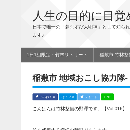
人生の目的に目覚
日本で唯一の「夢むすび大明神」として知られ
ます♪
1日1組限定・竹林リトリート
稲敷市 竹林整
稲敷市 地域おこし協力隊‐【V
いいね！ 0
はてブ 0
ツイート
LINE
こんばんは竹林整備の野澤です。【Vol 016】