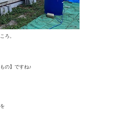
ころ。
もの】ですね♪
を