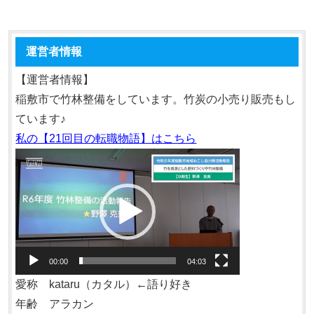
運営者情報
【運営者情報】
稲敷市で竹林整備をしています。竹炭の小売り販売もし
ています♪
私の【21回目の転職物語】はこちら
動
画
プ
レ
ー
ヤ
00:00
04:03
ー
愛称 kataru（カタル）←語り好き
年齢 アラカン