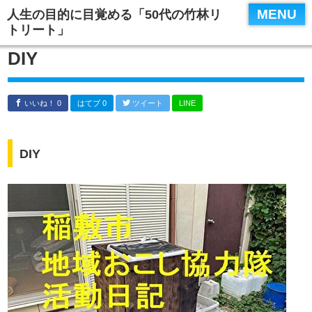
MENU
人生の目的に目覚める「50代の竹林リ
トリート」
DIY
いいね！ 0
はてブ 0
ツイート
LINE
DIY