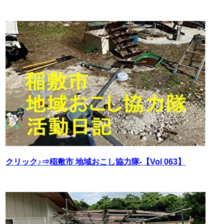
クリック♪⇒稲敷市 地域おこし協力隊‐【Vol 063】