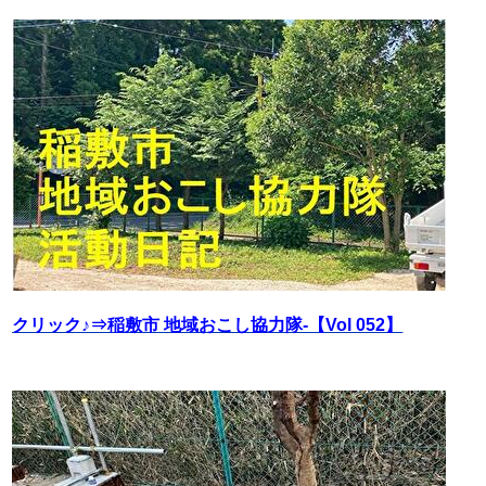
クリック♪⇒稲敷市 地域おこし協力隊‐【Vol 052】