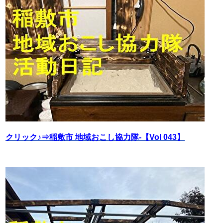
クリック♪⇒稲敷市 地域おこし協力隊‐【Vol 043】