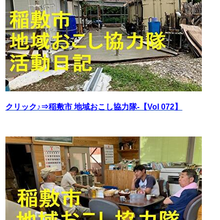
クリック♪⇒稲敷市 地域おこし協力隊‐【Vol 072】