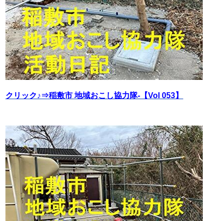
クリック♪⇒稲敷市 地域おこし協力隊‐【Vol 053】