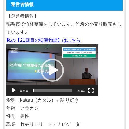
運営者情報
【運営者情報】
稲敷市で竹林整備をしています。竹炭の小売り販売もし
ています♪
私の【21回目の転職物語】はこちら
動
画
プ
レ
ー
ヤ
00:00
04:03
ー
愛称 kataru（カタル）←語り好き
年齢 アラカン
性別 男性
職業 竹林リトリート・ナビゲーター