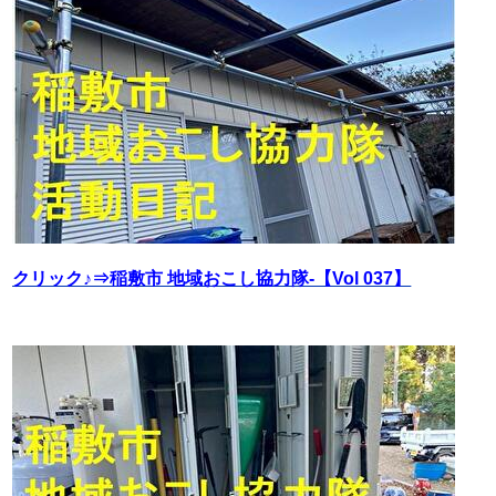
クリック♪⇒稲敷市 地域おこし協力隊‐【Vol 037】