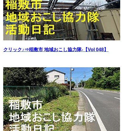
クリック♪⇒稲敷市 地域おこし協力隊‐【Vol 048】