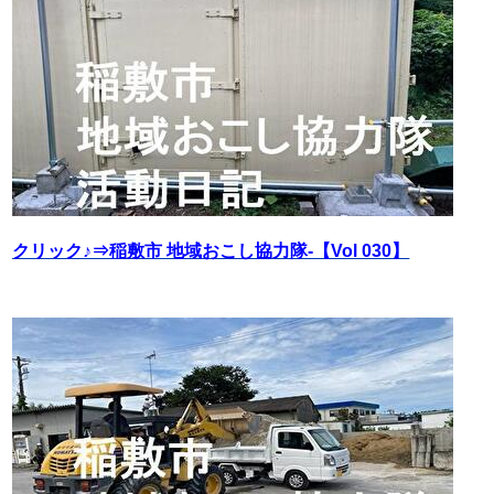
クリック♪⇒稲敷市 地域おこし協力隊‐【Vol 030】