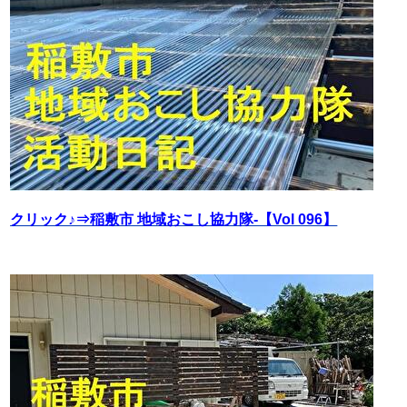
クリック♪⇒稲敷市 地域おこし協力隊‐【Vol 096】