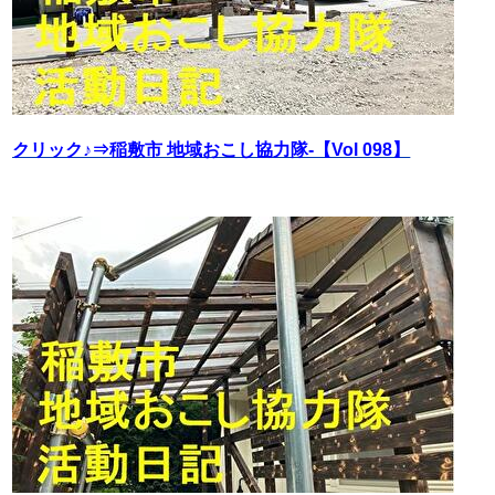
クリック♪⇒稲敷市 地域おこし協力隊‐【Vol 098】