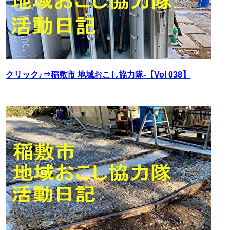
クリック♪⇒稲敷市 地域おこし協力隊‐【Vol 038】