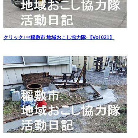
クリック♪⇒稲敷市 地域おこし協力隊‐【Vol 031】