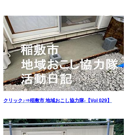
クリック♪⇒稲敷市 地域おこし協力隊‐【Vol 029】