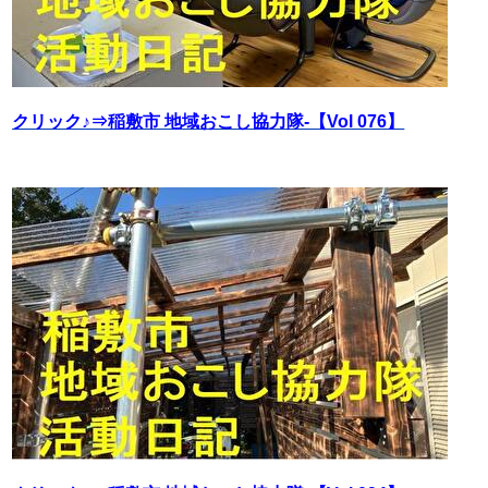
クリック♪⇒稲敷市 地域おこし協力隊‐【Vol 076】