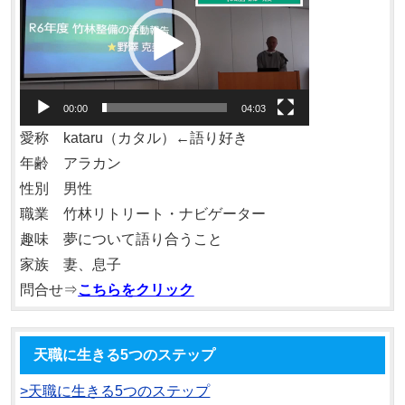
プ
レ
ー
ヤ
00:00
04:03
ー
愛称 kataru（カタル）←語り好き
年齢 アラカン
性別 男性
職業 竹林リトリート・ナビゲーター
趣味 夢について語り合うこと
家族 妻、息子
問合せ⇒
こちらをクリック
天職に生きる5つのステップ
>天職に生きる5つのステップ