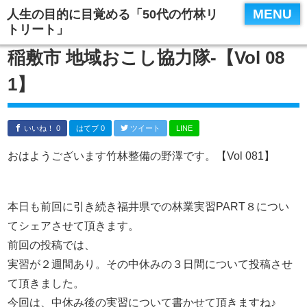
MENU
人生の目的に目覚める「50代の竹林リ
トリート」
稲敷市 地域おこし協力隊‐【Vol 08
1】
いいね！ 0
はてブ 0
ツイート
LINE
おはようございます竹林整備の野澤です。【Vol 081】
本日も前回に引き続き福井県での林業実習PART８につい
てシェアさせて頂きます。
前回の投稿では、
実習が２週間あり。その中休みの３日間について投稿させ
て頂きました。
今回は、中休み後の実習について書かせて頂きますね♪