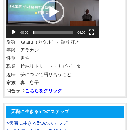
プ
レ
ー
ヤ
00:00
04:03
ー
愛称 kataru（カタル）←語り好き
年齢 アラカン
性別 男性
職業 竹林リトリート・ナビゲーター
趣味 夢について語り合うこと
家族 妻、息子
問合せ⇒
こちらをクリック
天職に生きる5つのステップ
>天職に生きる5つのステップ