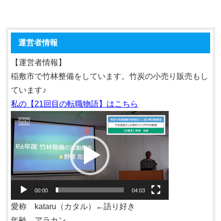
運営者情報
【運営者情報】
稲敷市で竹林整備をしています。竹炭の小売り販売もし
ています♪
私の【21回目の転職物語】はこちら
動
画
プ
レ
ー
ヤ
00:00
04:03
ー
愛称 kataru（カタル）←語り好き
年齢 アラカン