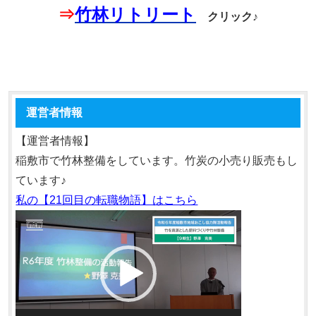
⇒
竹林リトリート
クリック♪
運営者情報
【運営者情報】
稲敷市で竹林整備をしています。竹炭の小売り販売もし
ています♪
私の【21回目の転職物語】はこちら
動
画
プ
レ
ー