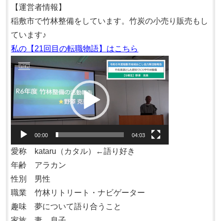
【運営者情報】
稲敷市で竹林整備をしています。竹炭の小売り販売もし
ています♪
私の【21回目の転職物語】はこちら
動
画
プ
レ
ー
ヤ
00:00
04:03
ー
愛称 kataru（カタル）←語り好き
年齢 アラカン
性別 男性
職業 竹林リトリート・ナビゲーター
趣味 夢について語り合うこと
家族 妻、息子