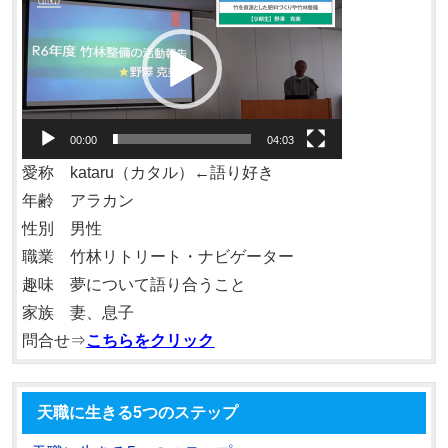
画
プ
レ
ー
ヤ
00:00
04:03
ー
愛称 kataru（カタル）←語り好き
年齢 アラカン
性別 男性
職業 竹林リトリート・ナビゲーター
趣味 夢について語り合うこと
家族 妻、息子
問合せ⇒
こちらをクリック
天職に生きる5つのステップ