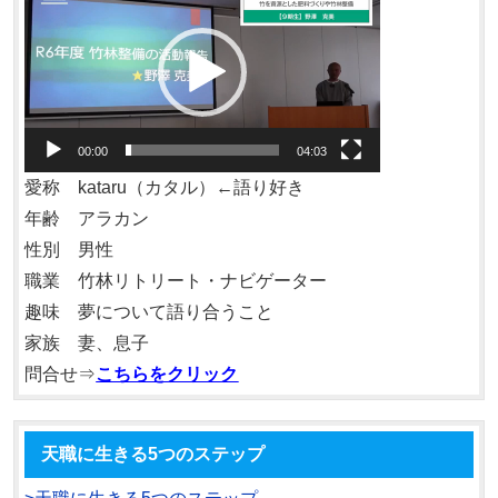
画
プ
レ
ー
ヤ
00:00
04:03
ー
愛称 kataru（カタル）←語り好き
年齢 アラカン
性別 男性
職業 竹林リトリート・ナビゲーター
趣味 夢について語り合うこと
家族 妻、息子
問合せ⇒
こちらをクリック
天職に生きる5つのステップ