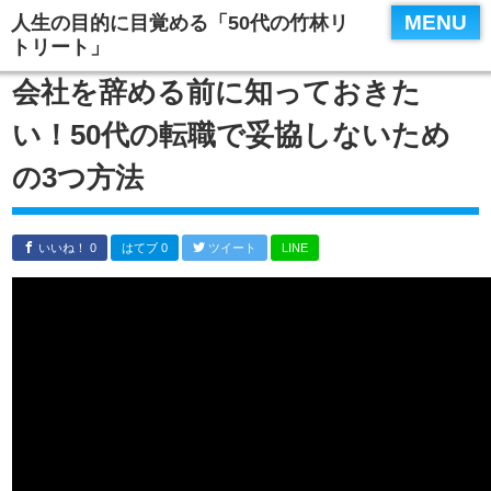
MENU
人生の目的に目覚める「50代の竹林リ
トリート」
会社を辞める前に知っておきた
い！50代の転職で妥協しないため
の3つ方法
いいね！ 0
はてブ 0
ツイート
LINE