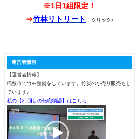
※1日1組限定！
⇒
竹林リトリート
クリック♪
運営者情報
【運営者情報】
稲敷市で竹林整備をしています。竹炭の小売り販売もし
ています♪
私の【21回目の転職物語】はこちら
動
画
プ
レ