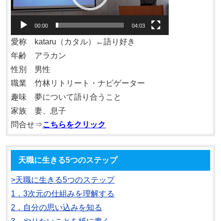
ー
ヤ
00:00
04:03
ー
愛称 kataru（カタル）←語り好き
年齢 アラカン
性別 男性
職業 竹林リトリート・ナビゲーター
趣味 夢について語り合うこと
家族 妻、息子
問合せ⇒
こちらをクリック
天職に生きる5つのステップ
>天職に生きる5つのステップ
1．3次元の仕組みを理解する
2．自分の思い込みを知る