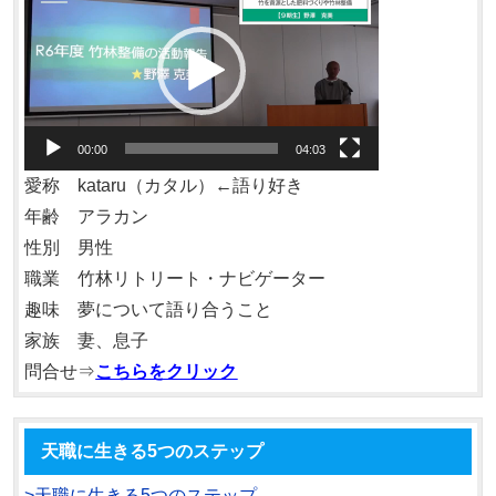
画
プ
レ
ー
ヤ
00:00
04:03
ー
愛称 kataru（カタル）←語り好き
年齢 アラカン
性別 男性
職業 竹林リトリート・ナビゲーター
趣味 夢について語り合うこと
家族 妻、息子
問合せ⇒
こちらをクリック
天職に生きる5つのステップ
>天職に生きる5つのステップ